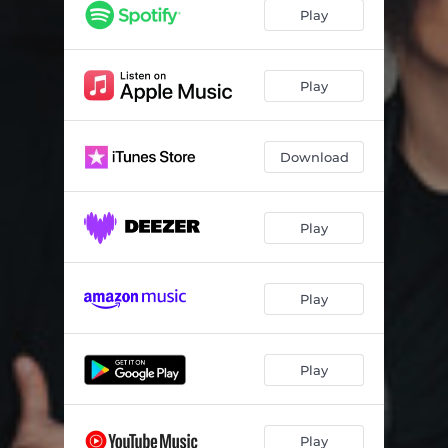
Луна
03:10
Play
Гуд бай
03:49
Вимагаю змін
03:25
Play
Крила
03:11
Download
Вільний птах
03:54
Дуже далеко
02:59
Play
Алло
02:38
Play
Play
Play