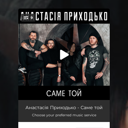
9
You're all set!
Саме той
03:50
Анастасія Приходько - Саме той
Choose your preferred music service
Тримай
04:13