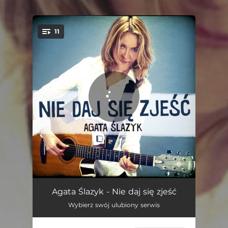
.
11
You're all set!
Nie chcę dojrzeć
03:25
Agata Ślazyk - Nie daj się zjeść
Wybierz swój ulubiony serwis
Znów za długo spałam
03:39