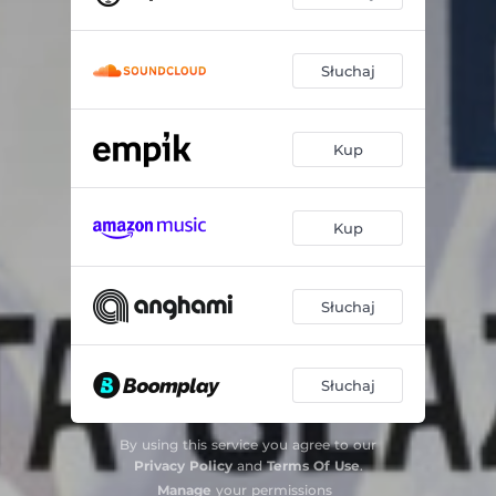
Słuchaj
Kup
Kup
Słuchaj
Słuchaj
By using this service you agree to our
Privacy Policy
and
Terms Of Use
.
Manage
your permissions