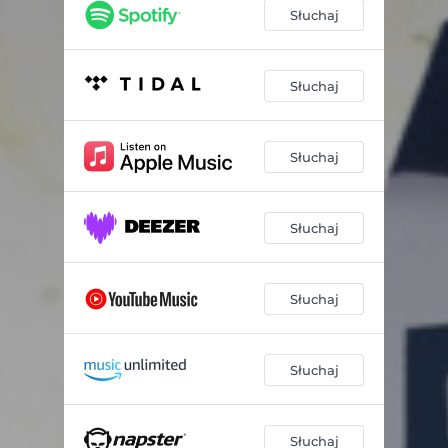
Sumienie z gumy
03:15
Słuchaj
Z sercem na dłoni
03:20
Nie daj się zjeść
03:24
Słuchaj
Żywię się marzeniami
03:32
Słuchaj
Złap dystans cz.1
01:14
To daje mi pewność
03:26
Słuchaj
Czuję, że znikam
01:58
Każde słowo
02:38
Słuchaj
Wiem co znaczy zgubić drogę
03:55
Słuchaj
Słuchaj