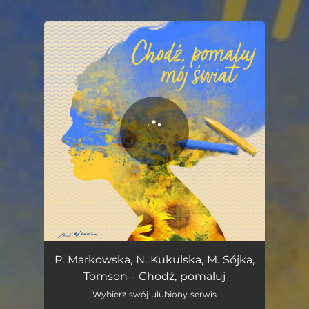
.
You're all set!
Chodź, pomaluj mój świat (feat. Tomson)
02:43
P. Markowska, N. Kukulska, M. Sójka,
Tomson - Chodź, pomaluj
Wybierz swój ulubiony serwis