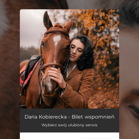
.
You're all set!
Bilet wspomnień
04:05
Daria Kobierecka - Bilet wspomnień
Wybierz swój ulubiony serwis