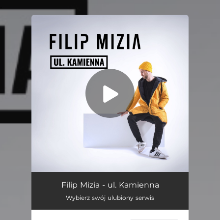
.
You're all set!
ul. Kamienna
02:48
Filip Mizia - ul. Kamienna
Wybierz swój ulubiony serwis