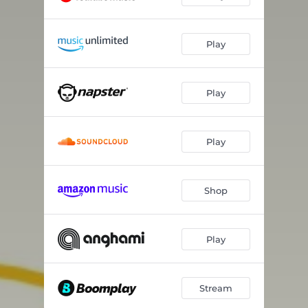
Play
Play
Play
Shop
Play
Stream