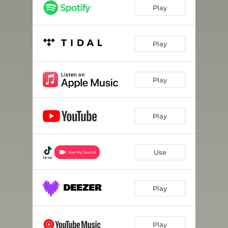
Play
Play
Play
Play
Use
Play
Play