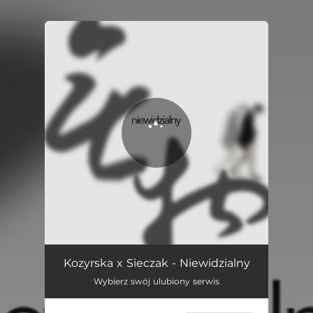
You're all set!
Niewidzialny
04:44
Kozyrska x Sieczak - Niewidzialny
Wybierz swój ulubiony serwis