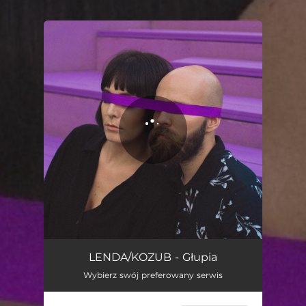
You're all set!
LENDA/KOZUB - Głupia
Wybierz swój preferowany serwis