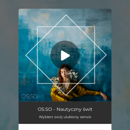
.
You're all set!
Nautyczny Świt
03:35
OS.SO - Nautyczny świt
Wybierz swój ulubiony serwis