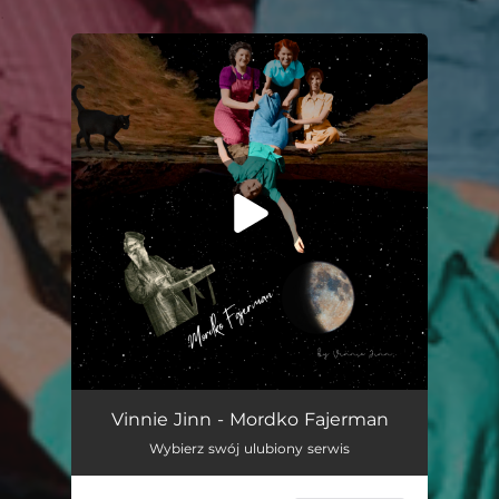
.
You're all set!
Mordko Fajerman
04:22
Vinnie Jinn - Mordko Fajerman
Wybierz swój ulubiony serwis