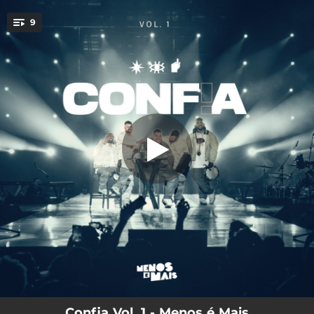
.
9
Saudade Na Terra (Ao Vivo)
You're all set!
02:42
Saudade Na Terra (Ao Vivo)
05:01
Recaída / Vai Me Dando Corda / Adorei (Ao Vivo)
02:48
A Casa Mais Feliz da Rua (Ao Vivo)
05:41
Chega Dessa Dor / a Ponto de Mentir / Distância (Ao Vivo)
02:47
Põe Na Balança (Ao Vivo)
03:03
Me Puxa (Ao Vivo)
03:13
Confia (Ao Vivo)
02:45
Ah Ta (Ao Vivo)
03:13
Acertou Em Cheio (Ao Vivo)
Confia Vol. 1 - Menos é Mais