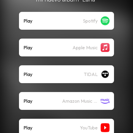
Play
Spotify
Play
Apple Music
Play
TIDAL
Play
Amazon Music (Streaming)
Play
YouTube