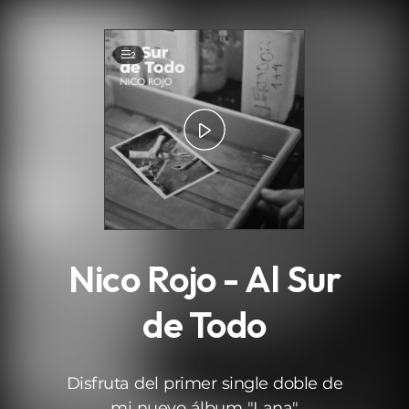
.
2
Nico Rojo - Al Sur
de Todo
Disfruta del primer single doble de
mi nuevo álbum "Lana"