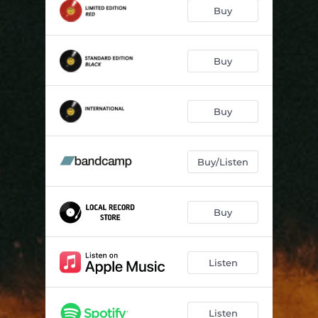
Viva Naná
02:28
Buy
Dança dos Martelos
08:25
Sonho Ancestral
04:53
Buy
Y'Y
05:17
Buy
Mar de Cirandeiras
03:50
Gloriosa
03:28
Buy/Listen
Encantados
09:42
Buy
Listen
Listen