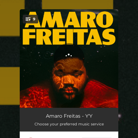
.
9
You're all set!
Mapinguari (Encantado da Mata)
01:34
Amaro Freitas - Y'Y
Choose your preferred music service
Uiara (Encantada da Água) - Vida e cura
03:55