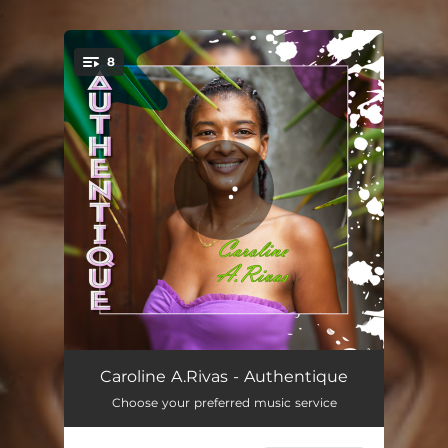
.
8
You're all set!
Authentique
02:57
Caroline A.Rivas - Authentique
Choose your preferred music service
Car Moi J'aime La Vie
04:15