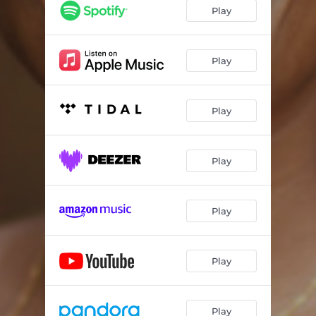
Je Décide Vivre Au Présent
03:21
Play
Energía Y Música
02:21
Enfin En Paix
02:48
Play
Tu As Peur De Quoi?
02:58
Play
Prisonniers
04:11
Sentir À Nouveau La Confiance
03:42
Play
Play
Play
Play