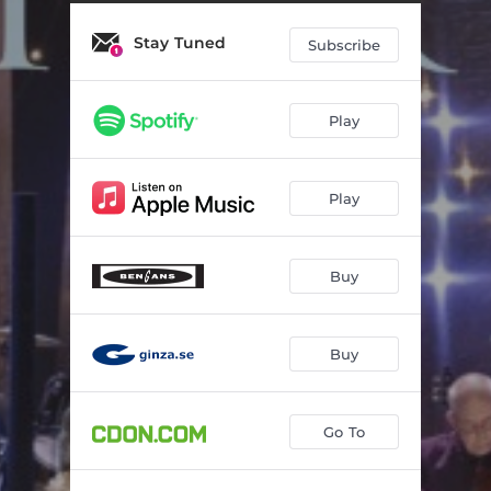
Det är så det känns
03:12
Stay Tuned
Lagt kort ligger
03:01
Subscribe
Du ser så söt ut när du dansar
03:45
Play
Hos dig vill jag vara
03:41
Liten vals
03:03
Play
Hambopolska
03:22
Så länge det finns liv, finns det hopp
03:22
Buy
Mingel
03:54
Om det bara vore så lätt
03:01
Buy
Vårarna som försvann
03:14
Go To