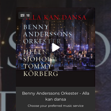
.
12
You're all set!
Kind mot kind
03:39
Benny Anderssons Orkester - Alla
kan dansa
Som en sprucken mandolin
03:41
Choose your preferred music service