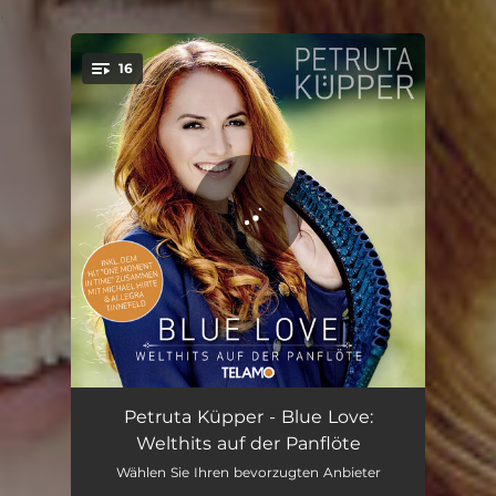
.
16
You're all set!
Jenseits von Eden
03:46
Petruta Küpper - Blue Love:
Welthits auf der Panflöte
I Am Sailing
03:30
Wählen Sie Ihren bevorzugten Anbieter