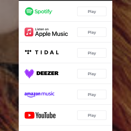
The Sound of Silence
03:11
Play
Hallelujah
03:43
An Angel
03:44
Play
Ein Stern (der deinen Namen trägt)
03:30
Wind of Change
05:10
Play
The Power of Love
04:49
Can't Help Falling in Love
03:10
Play
Ein bisschen Frieden
03:03
One Moment in Time
04:43
Play
Aber Dich gibt's nur einmal für mich
03:19
Play
Let It Be
03:48
Candle In The Wind
03:51