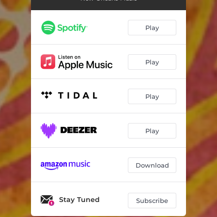
Blues Pour La Menthe (feat. Thomas L'Etienne)
04:55
En Ti Punch (feat. Thomas L'Etienne)
03:07
Play
Petit Fleur (feat. Thomas L'Etienne)
03:38
Mamanita
05:16
Play
Winin' Boy Blues (feat. Thomas L'Etienne)
04:47
Play
Mettez I Dehro
07:16
When the Saints Go Marching In (feat. Thomas L'Etienne)
04:45
Play
The Crave
03:46
Boonoonoonous (feat. Thomas L'Etienne)
04:00
Download
Solace
06:21
Stay Tuned
Subscribe