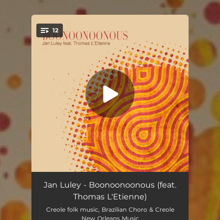
.
12
You're all set!
Barracao (feat. Thomas L'Etienne)
05:10
Jan Luley - Boonoonoonous (feat.
Thomas L'Etienne)
New Orleans Joys
04:47
Creole folk music, Brazilian Choro & Creole
New Orleans Music