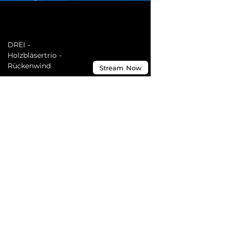
DREI -
Holzbläsertrio -
Rückenwind
Stream
Now