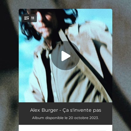
.
11
You're all set!
Sainte-Marcelline
03:16
Alex Burger - Ça s'invente pas
Album disponible le 20 octobre 2023.
Du country dans le ravin
02:23