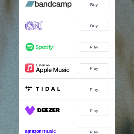
La pente descendante
03:59
Buy
Allers-retours
03:38
Ça fait ben l'affaire
03:22
Buy
Rien à dire
03:13
Play
Sors ça de l'eau
01:25
Ça finit toujours
04:46
Play
Merzi môman
02:44
Et je vais comme ...
03:17
Play
Le roi de la montagne
03:00
Play
Play