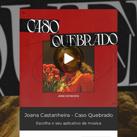
.
You're all set!
Caso Quebrado
03:43
Joana Castanheira - Caso Quebrado
Escolha o seu aplicativo de música