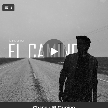
.
8
Nunca Nos Fuimos
You're all set!
03:01
Nunca Nos Fuimos
03:09
Mecha
03:07
El Himno de Nosotros (feat. Natalie Perez)
03:23
Quarentina
03:42
Como vos
03:20
Oración al Sol
04:20
De Su Color (feat. Dakillah)
03:16
Instante (feat. Bambi)
Chano - El Camino