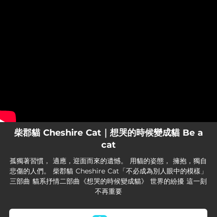
.
You're all set!
柴郡貓 Cheshire Cat｜想哭的時候變成貓 Be a
cat
孤獨著習慣， 適應，迎面而來的遺憾。 用貓的姿態， 擁抱，獨自
悲傷的人們。 柴郡貓 Cheshire Cat「不必成為別人眼中的模樣」
三部曲 貓系抒情二部曲《想哭的時候變成貓》 世界的紛擾 這一刻
不再重要