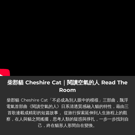
.
You're all set!
柴郡貓 Cheshire Cat｜閱讀空氣的人 Read The
Room
柴郡貓 Cheshire Cat「不必成為別人眼中的模樣」三部曲，飄浮
電氣首部曲《閱讀空氣的人》日系清透質感融入貓的特性，藉由三
首歌連載成精彩的短篇故事， 從旅行探索延伸到人生旅程上的觀
察，在人與貓之間搖擺，思考人類的疑惑與掙扎，一步一步找到自
己，終在貓形人形間自在變換。