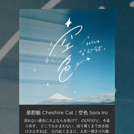
.
You're all set!
柴郡貓 Cheshire Cat｜空色 Sora Iro
戻れない過去にさよならを告げて、のびのびと、今走
り出す。 どこでもかまわない、辿り着くまで歩き続
けさえすれば。 心の赴くままに、人生一度きりの風