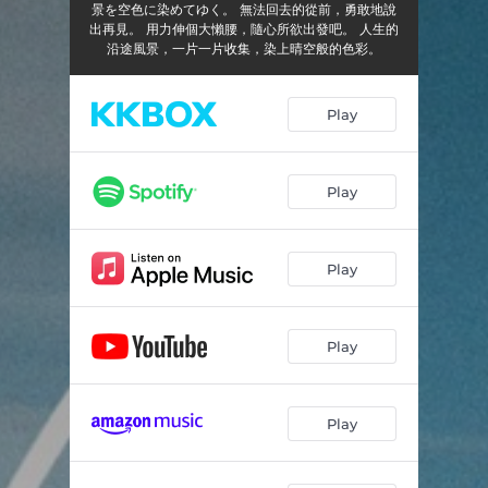
景を空色に染めてゆく。 無法回去的從前，勇敢地說
出再見。 用力伸個大懶腰，隨心所欲出發吧。 人生的
沿途風景，一片一片收集，染上晴空般的色彩。
Play
Play
Play
Play
Play