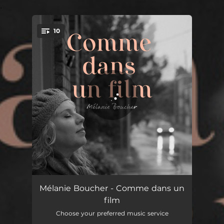
.
10
You're all set!
De mon balcon
04:05
Mélanie Boucher - Comme dans un
film
Tracy
04:22
Choose your preferred music service