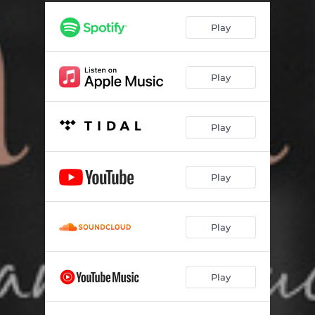
Chanson pour Marie
03:40
Play
Qu'est-ce-que t'attends?
03:10
Vie nouvelle
04:13
Play
Comme dans un film
03:34
Valence
04:11
Play
L'accordéon
04:36
Tombé à vélo
02:56
Play
Lente danse
02:47
Play
Play