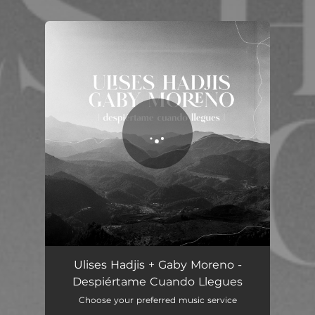
You're all set!
Despiértame Cuando Llegues
02:09
Ulises Hadjis + Gaby Moreno -
Despiértame Cuando Llegues
Choose your preferred music service