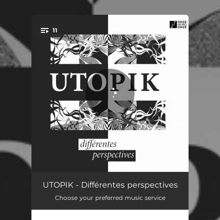
.
11
You're all set!
Eloge de l'oisiveté
06:09
UTOPIK - Différentes perspectives
Choose your preferred music service
Xcessiv Patriot
08:33