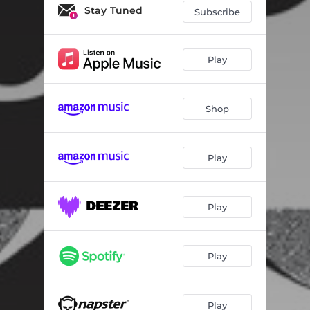
Autopsie d'un mirage
05:48
Stay Tuned
Subscribe
Fuite en avant
04:53
Lampedusa
10:44
Play
Z.A.D
05:37
Shop
Siesta mécanique
06:33
Désordre
05:25
Play
Elastonocturne
06:56
Chronophage
02:44
Play
Charter
05:55
Play
Play