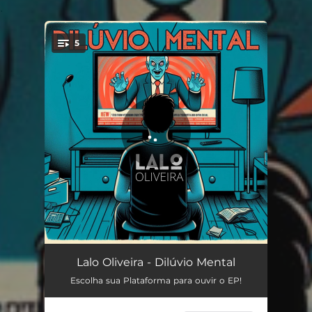
.
5
You're all set!
Dilúvio Mental
03:30
Lalo Oliveira - Dilúvio Mental
Escolha sua Plataforma para ouvir o EP!
Estrutura
03:38