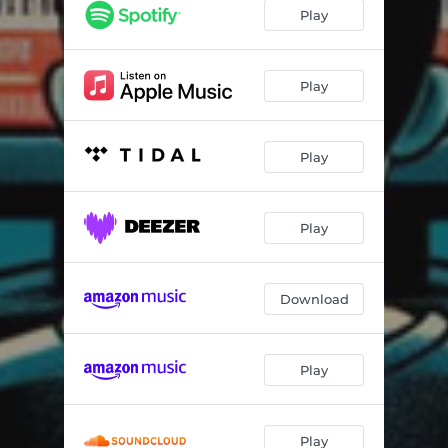
Falsa Tormenta
03:06
Play
Sacerdote
03:27
Vozes Sufocadas
03:40
Play
Play
Play
Download
Play
Play