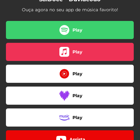
Ouça agora no seu app de música favorito!
Play
Play
Play
Play
Play
Assista