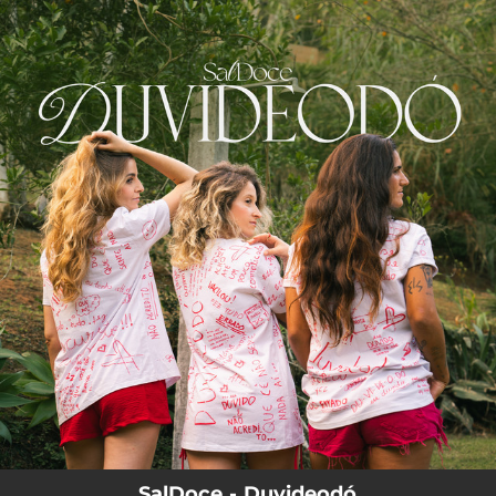
.
You're all set!
SalDoce - Duvideodó