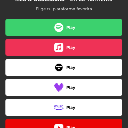
Elige tu plataforma favorita
Play
Play
Play
Play
Play
Play