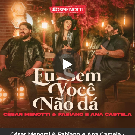
.
Eu Sem Você Não Dá
You're all set!
02:43
Eu Sem Você Não Dá
César Menotti & Fabiano e Ana Castela -