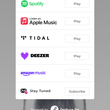
היי את
02:34
Play
קיאק
03:21
Play
Play
Play
Play
Stay Tuned
Subscribe
Powered by