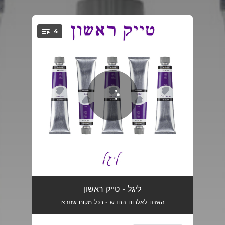
.
4
You're all set!
שמש בלילה
03:19
ליגל - טייק ראשון
האזינו לאלבום החדש - בכל מקום שתרצו
רכבת (אקוסטי)
03:28