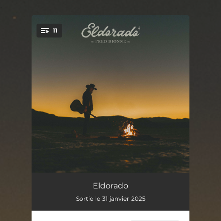
.
11
You're all set!
Eldorado
03:11
Eldorado
Sortie le 31 janvier 2025
Nashville
03:15