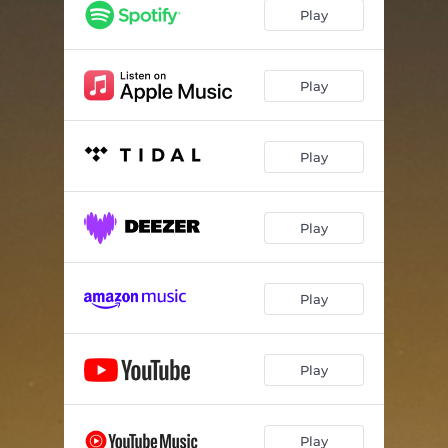
À la nôtre
02:59
Play
Ch. du Lac
02:49
À l'ancienne
03:19
Play
si j'avais su
03:35
Play
Dernier couché
03:13
Toujours pas couché
01:33
Play
J'roule encore
02:58
Y'a rien qui t'arrête
03:34
Play
tout c'qui compte
03:55
Play
Play