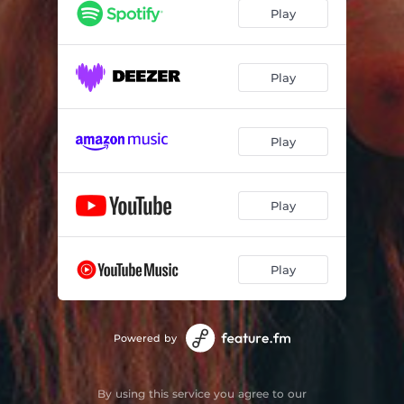
Выше неба
03:41
Play
Не оставляй следов (Глубокий лес)
02:46
Ищу тебя
03:27
Play
Ни веры, ни надежды, ни любви
03:14
Play
Солнце
02:59
Вижу, лишь закрыв глаза
02:58
Play
Вороны
02:40
Я ухожу
03:44
Play
Powered by
By using this service you agree to our