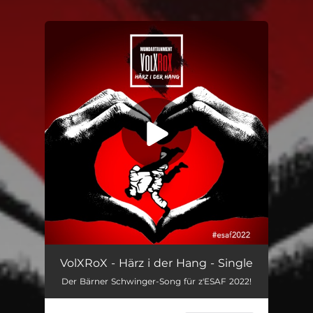
You're all set!
Härz i der Hang
03:21
VolXRoX - Härz i der Hang - Single
Der Bärner Schwinger-Song für z'ESAF 2022!