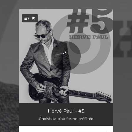
.
10
You're all set!
C'est la vie
03:31
Hervé Paul - #5
Choisis ta plateforme préférée
D'où je viens
03:43