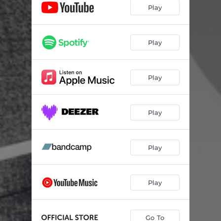
Pour ma lolita
03:21
Play
Un jour nouveau
03:48
Omaha Beach (feat. Mark Plati)
04:12
Play
Puisque la vie continue
03:42
Play
La tête à ça
03:29
Amoureux fou
04:10
Play
J'adore ça
03:48
La terre tourne
03:27
Play
Play
Go To