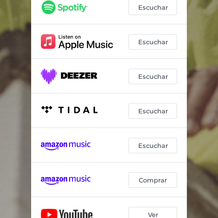
Escuchar
Escuchar
Escuchar
Escuchar
Escuchar
Comprar
Ver