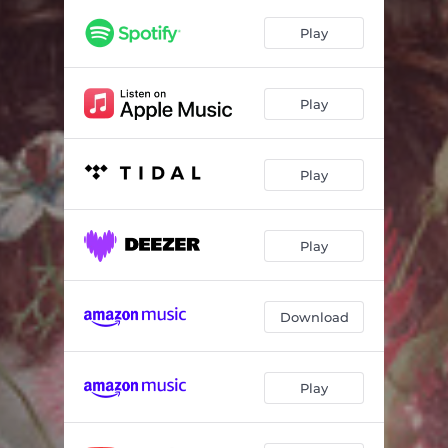
Una Vez Más
02:41
Play
Lento
03:10
Fifty First Dates
03:15
Play
Dejar de Amarte - Live
03:26
Lento - Live
03:10
Play
Play
Download
Play