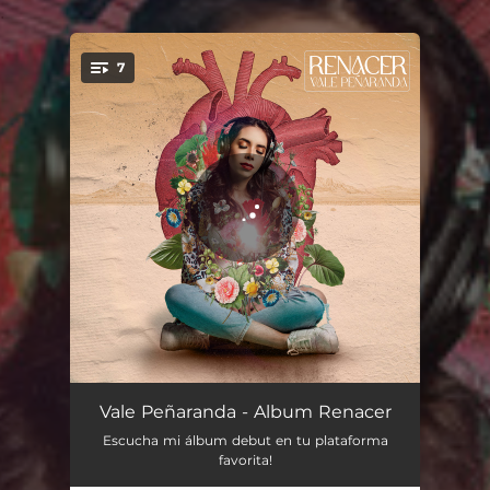
.
7
You're all set!
Renacer
03:50
Vale Peñaranda - Album Renacer
Escucha mi álbum debut en tu plataforma
Dejar de Amarte
03:28
favorita!