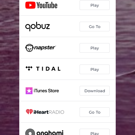
Play
Jamel rencontre Walter
03:54
Balade sur le vieux port
04:00
Go To
Journal Jamel 5 - Voie 17
02:13
Le tableau
03:07
Play
Quand la révolution commençait
02:33
Play
Rêve 4 - fares
04:17
Le vieux passé
00:32
Download
Rêve 5 - salon à ciel ouvert
02:42
Lost in Berlin
06:03
Go To
Play