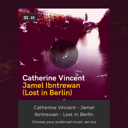
23
You're all set!
Rêve 1 - Emmi
01:39
Catherine Vincent - Jamel
Ibntrewan - Lost in Berlin
Un cimetière au vent
04:33
Choose your preferred music service