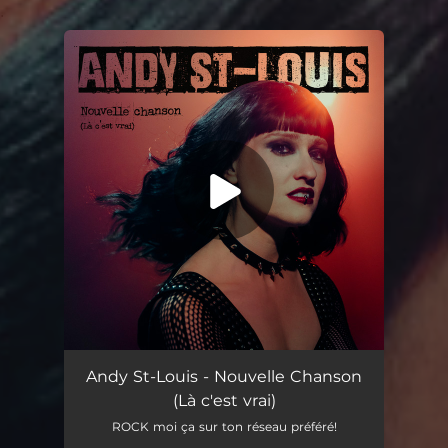
.
You're all set!
Nouvelle Chanson (Là c'est vrai)
02:29
Andy St-Louis - Nouvelle Chanson
(Là c'est vrai)
ROCK moi ça sur ton réseau préféré!