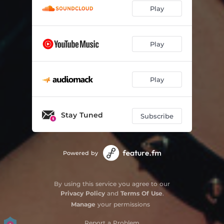
Play
Play
Play
Stay Tuned
Subscribe
Powered by
By using this service you agree to our
Privacy Policy
and
Terms Of Use
.
Manage
your permissions
Report a Problem