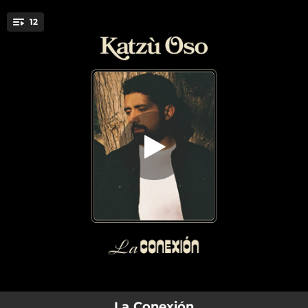
.
12
A Woman Like You
You're all set!
03:27
A Woman Like You
03:41
Amantes
02:50
Corazones Desechables
02:16
For The Weekend
02:05
Julia
02:46
Te Diste Cuenta
02:23
Curita
03:04
Raspado
03:06
Desde Que Te Fuiste
La Conexión