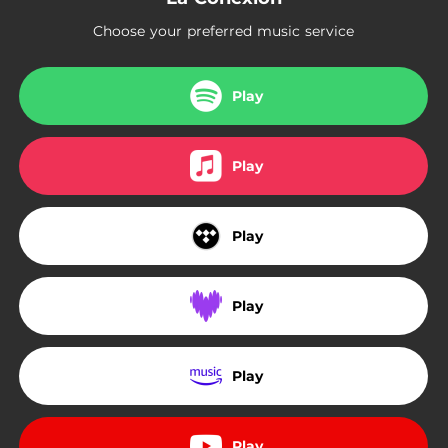
02:42
The Only Souvenir
Choose your preferred music service
03:55
La Conexión
02:50
Loose Ends
Play
Play
Play
Play
Play
Play