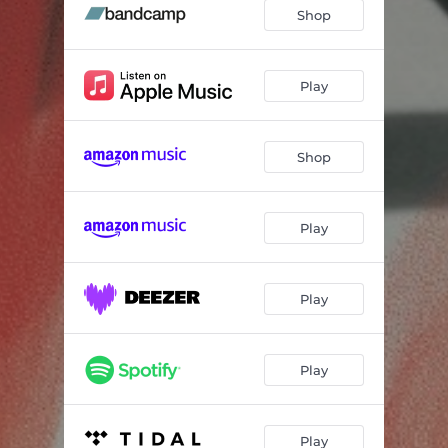
Où tu veux
04:33
Shop
Lent et doux
05:32
114
04:17
Play
Pas de hâte
05:17
Shop
Fards
04:33
Morton ou François
07:22
Play
90 alternate
03:04
Play
Play
Play