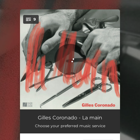
.
9
You're all set!
90
03:52
Gilles Coronado - La main
Choose your preferred music service
Tous des animaux
06:20