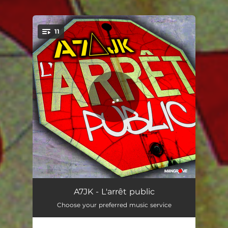
11
You're all set!
Rawolou
04:20
A7JK - L'arrêt public
Choose your preferred music service
L'arrêt public
04:31