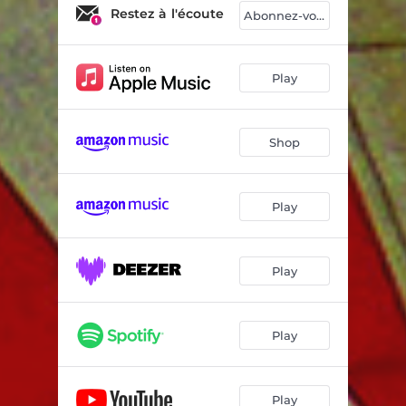
Go VI go wo
03:44
Restez à l'écoute
Abonnez-vous
Donneurs de leçons
04:15
Café des îles
04:51
Play
Tout au bout
03:50
Shop
Emma
05:41
Démocratie
03:56
Play
Not In My Backyard
03:50
Jeunesse du pays
04:53
Play
Majorité illégitime
04:03
Play
Play