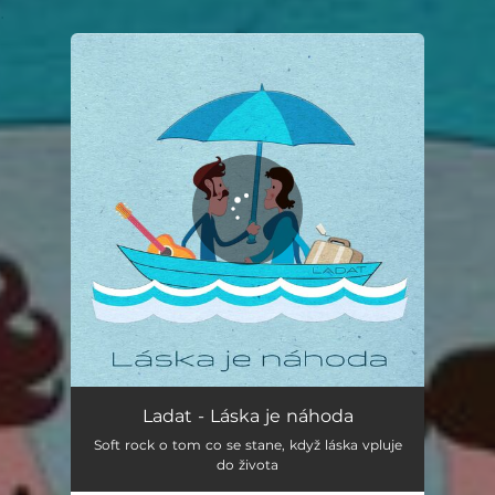
.
You're all set!
Láska je náhoda
04:05
Ladat - Láska je náhoda
Soft rock o tom co se stane, když láska vpluje
do života