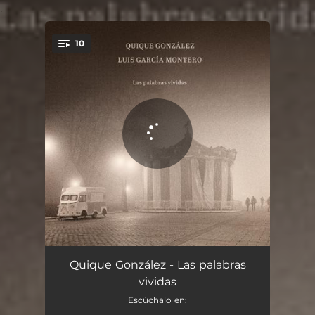
.
10
You're all set!
La Nave de los Locos
04:01
Quique González - Las palabras
vividas
Bienvenida
03:40
Escúchalo en: