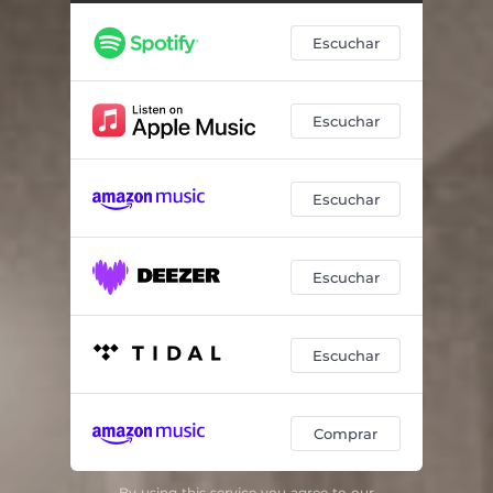
Canción Con Orquesta
05:10
Escuchar
El Pasajero
04:21
Mi Todavía
02:56
Escuchar
Qué Más Puedo Pedirte
03:31
Canción del Pistolero Muerto
04:12
Escuchar
Las Nuevas Palabras
04:07
Todo Se Acaba
06:49
Escuchar
Seis Cuerdas
01:24
Escuchar
Comprar
By using this service you agree to our