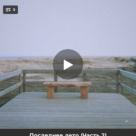
.
5
Танцы
You're all set!
02:55
Танцы
04:13
Сияние
03:27
Тинейдж
04:21
Развалины
03:47
Последнее лето
Последнее лето (Часть 2)