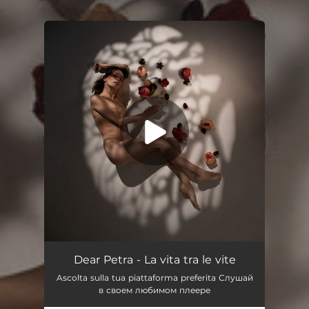
.
You're all set!
La vita tra le vite
02:00
Dear Petra - La vita tra le vite
Ascolta sulla tua piattaforma preferita Слушай
в своем любимом плеере