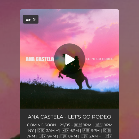
9
You're all set!
Olha Onde Eu Tô
03:02
ANA CASTELA - LET’S GO RODEO
COMING SOON | 29/05 - 🇧🇷 9PM | 🇺🇸 8PM
Tropa do Chapelão 🤠
02:23
NY | 🇩🇰 2AM +1| 🇲🇽 6PM | 🇦🇷 9PM | 🇨🇴
7PM | 🇺🇾 9PM | 🇵🇷 8PM | 🇪🇸 2AM +1| 🇵🇾