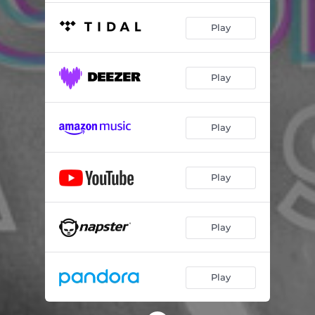
Play
Play
Play
Play
Play
Play