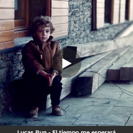
.
El tiempo me esperará
You're all set!
03:32
El tiempo me esperará
Lucas Bun - El tiempo me esperará