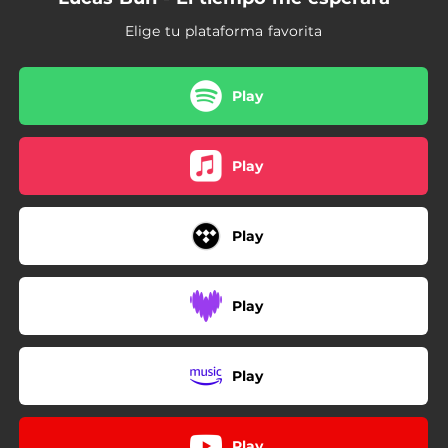
Elige tu plataforma favorita
Play
Play
Play
Play
Play
Play